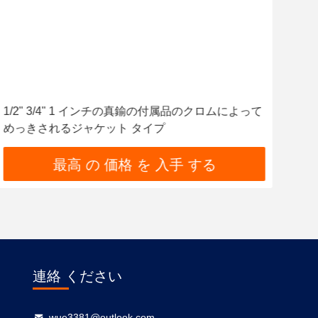
1/2" 3/4" 1 インチの真鍮の付属品のクロムによって
注文
めっきされるジャケット タイプ
PE
最高 の 価格 を 入手 する
連絡 ください
wue3381@outlook.com