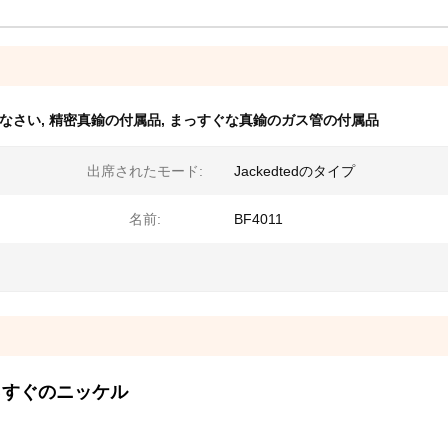
なさい
,
精密真鍮の付属品
,
まっすぐな真鍮のガス管の付属品
出席されたモード:
Jackedtedのタイプ
名前:
BF4011
4"まっすぐのニッケル