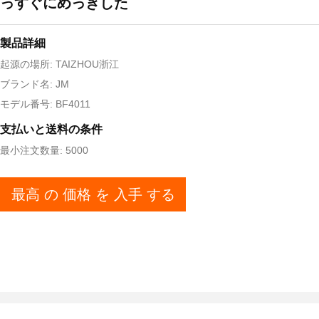
っすぐにめっきした
製品詳細
起源の場所: TAIZHOU浙江
ブランド名: JM
モデル番号: BF4011
支払いと送料の条件
最小注文数量: 5000
最高 の 価格 を 入手 する