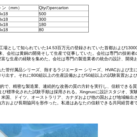
トン（mm）
Qtyのpercarton
3x18
500
3x18
300
3x18
180
3x18
80
密機械類の工場として知られていた14.53百万元の登録されていた首都および130
以来、会社は黄銅の開発そして生産で従事していた。会社は専門の技術者
豊富な生産の経験を集めた。会社は専門の製造業者の統合の設計、開発
た管付属品シリーズ、熱するラジエーター シリーズ、HVACおよび主
り出す。それに800組以上の生産設備および50組以上の試験装置およ
実用的で、精密な製造業、連続的な改善の質の方針を実行し、信頼できる
び標準化された試験手順は採用される。Xingnuoに設計スタジオ、実
、米国、ドイツ、オーストラリア、カナダおよび他の国および地域輸出
地方および長期協同を形作った。私達はあなたの信頼できる共同経営者