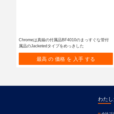
Chromeは真鍮の付属品BF4010のまっすぐな管付
属品のJacketedタイプをめっきした
最高 の 価格 を 入手 する
わたし
会社プ