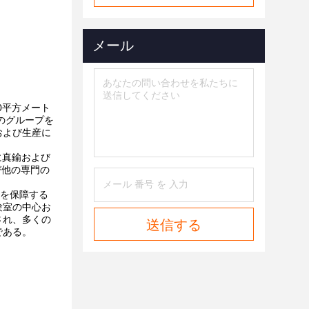
メール
00平方メート
のグループを
および生産に
に真鍮および
び他の専門の
質を保障する
験室の中心お
され、多くの
送信する
である。