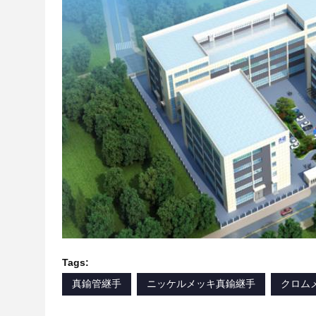
Tags:
真鍮管継手
ニッケルメッキ真鍮継手
クロム