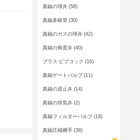
真鍮の球弁
(58)
真鍮多岐管
(30)
真鍮のガスの球弁
(42)
真鍮の角度弁
(40)
ブラス ビブコック
(16)
真鍮ゲートバルブ
(11)
真鍮の逆止弁
(14)
真鍮の排気弁
(2)
真鍮フィルターバルブ
(18)
真鍮圧縮継手
(38)