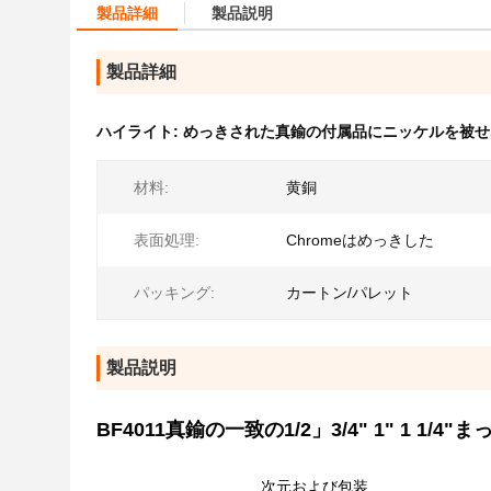
製品詳細
製品説明
製品詳細
ハイライト:
めっきされた真鍮の付属品にニッケルを被せ
材料:
黄銅
表面処理:
Chromeはめっきした
パッキング:
カートン/パレット
製品説明
BF4011真鍮の一致の1/2」3/4" 1" 1 1/
次元および包装