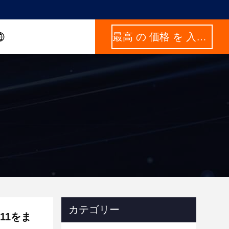
最高 の 価格 を 入手 する
カテゴリー
11をま