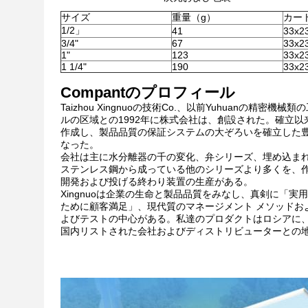
サイズ
重量（g）
カー
1/2」
41
33x2
3/4"
67
33x2
1"
123
33x2
1 1/4"
190
33x2
Compantのプロフィール
Taizhou Xingnuoの技術Co.、以前Yuhuanの精
ルの区域との1992年に株式会社は、創設された。確立
作成し、製品品質の保証システムの大ぞろいを確立した
なった。
会社は主に水分離器の千の変化、弁シリーズ、埋め込まれ
ステンレス鋼から成っている他のシリーズより多くを、作
開発および投げる終わり装置の生産がある。
Xingnuoは企業の生命と製品品質をみなし、真剣に「
ために顧客満足」、現代質のマネージメント メソッドおよ
よびテストの中心がある。私達のプロダクトはロシアに
国内リストされた会社およびディストリビューターとの