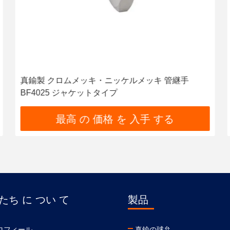
真鍮製 クロムメッキ・ニッケルメッキ 管継手
BF4025 ジャケットタイプ
最高 の 価格 を 入手 する
たち に つい て
製品
ロフィール
真鍮の球弁