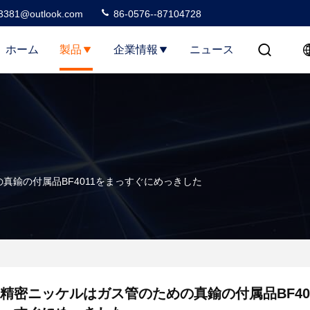
3381@outlook.com
86-0576--87104728
ホーム
製品
企業情報
ニュース
真鍮の付属品BF4011をまっすぐにめっきした
精密ニッケルはガス管のための真鍮の付属品BF40