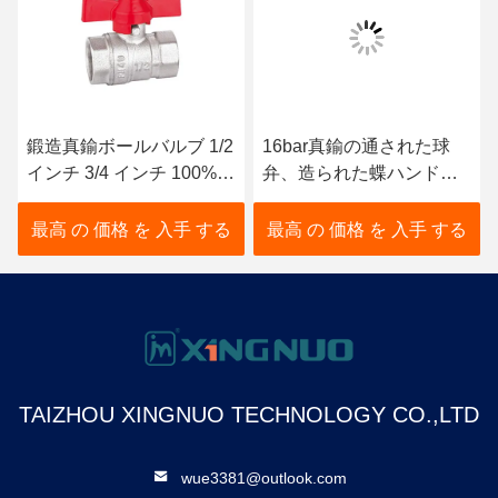
鍛造真鍮ボールバルブ 1/2
16bar真鍮の通された球
インチ 3/4 インチ 100%
弁、造られた蝶ハンドル
リークテスト済み
弁
最高 の 価格 を 入手 する
最高 の 価格 を 入手 する
TAIZHOU XINGNUO TECHNOLOGY CO.,LTD
wue3381@outlook.com