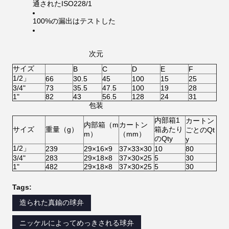
通されたISO228/1
100%の漏出はテストした
次元
サイズ
B
C
D
E
F
1/2」
66
30.5
45
100
15
25
3/4"
73
35.5
47.5
100
19
28
1"
82
43
56.5
128
24
31
包装
内部箱1
カートン
内部箱（m
カートン
サイズ
重量（g）
箱あたり
ごとのQt
m）
（mm）
のQty
y
1/2」
239
29×16×9
37×33×30
10
80
3/4"
283
29×18×8
37×30×25
5
30
1"
482
29×18×8
37×30×25
5
30
Tags:
造られた真鍮の球弁
ニッケルによってめっきされる球弁