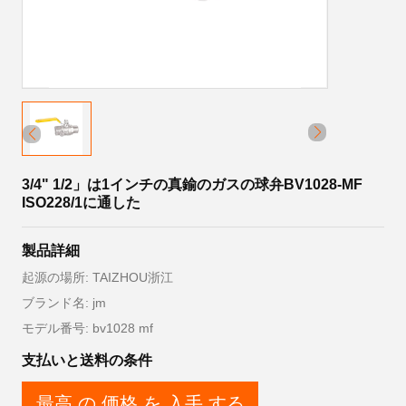
3/4" 1/2」は1インチの真鍮のガスの球弁BV1028-MF
ISO228/1に通した
製品詳細
起源の場所: TAIZHOU浙江
ブランド名: jm
モデル番号: bv1028 mf
支払いと送料の条件
最高 の 価格 を 入手 する