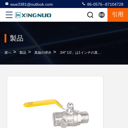
wue3381@outlook.com
86-0576--87104728
引用
製品
>
>
>
家へ
製品
真鍮の球弁
3/4" 1/2」は1インチの真鍮のガスの球弁BV1028-MF ISO228/1に通した