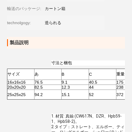
輸送のパッケージ:
カートン箱
technolgogy:
造られる
製品説明
寸法と梱包
サイズ
あ
重量(g)
B
C
16x16x16
76.5
9.1
40.5
175
20x20x20
82.5
12.3
44
238
25x25x25
94.2
15.1
52
372
1. 材質: 真鍮 (CW617N、DZR、Hpb59-
1、Hpb58-2)。
2.タイプ：ストレート、エルボー、ティ