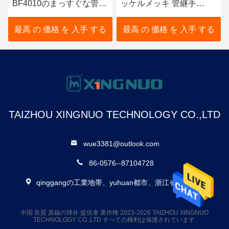
BF4010のまっすぐな管付
ッケルメッキ 管継手
属品のJacketedタイプを
BF4025 ジャケットタイ
めっきした
プ
最高 の 価格 を 入手 する
最高 の 価格 を 入手 する
TAIZHOU XINGNUO TECHNOLOGY CO.,LTD
wue3381@outlook.com
86-0576--87104728
qinggangの工業地帯、yuhuan都市、浙江省、陶磁器
中国 良質 真鍮の球弁 提供者 著作権 2023-2026 TAIZHOU XINGNUO
TECHNOLOGY CO.,LTD すべての権利は保護されています.