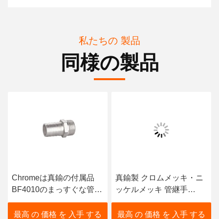
私たちの 製品
同様の製品
Chromeは真鍮の付属品
真鍮製 クロムメッキ・ニ
BF4010のまっすぐな管付
ッケルメッキ 管継手
属品のJacketedタイプを
BF4025 ジャケットタイ
めっきした
プ
最高 の 価格 を 入手 する
最高 の 価格 を 入手 する