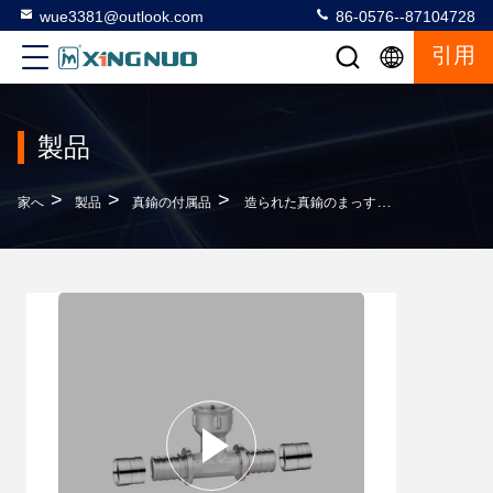
wue3381@outlook.com
86-0576--87104728
引用
製品
>
>
>
家へ
製品
真鍮の付属品
造られた真鍮のまっすぐなメス コネクタ16mm 20mm PEXの管のための25mm