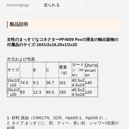
technolgogy:
造られる
製品説明
女性のまっすぐなコネクターPF4009 Pexの滑走の軸出版物の
付属品のサイズ:16X1/2x16,20x1/2x20
次元および包装
カート
Qtyのp
重量
サイズ
ン（m
B
C
ercart
（g）
m）
on
16x1/2
40.5x2
74.5
9.1
36.7
161
140
" x16
4.5x24
20x1/2
40.5x2
83
12.3
40.5
193
120
" x20
4.5x24
1.
材料:真鍮（CW617N、DZR、Hpb59-1、Hpb58-2）。
2. タイプ:まっすぐに、肘、ティー、長い肘、シャワー/洗濯の
砲尾。