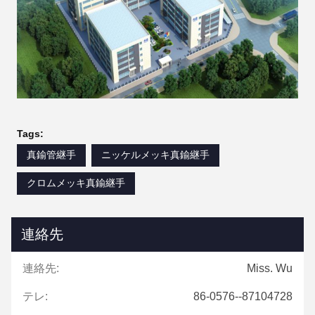
Tags:
真鍮管継手
ニッケルメッキ真鍮継手
クロムメッキ真鍮継手
連絡先
連絡先:
Miss. Wu
テレ:
86-0576--87104728