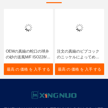
OEMの真鍮の蛇口の球弁
注文の真鍮のビブコック
の砂の送風M/F ISO228/1
のニッケルによってめっ
は通った
きされる洗濯機のビブコ
ック弁
最高 の 価格 を 入手 する
最高 の 価格 を 入手 する