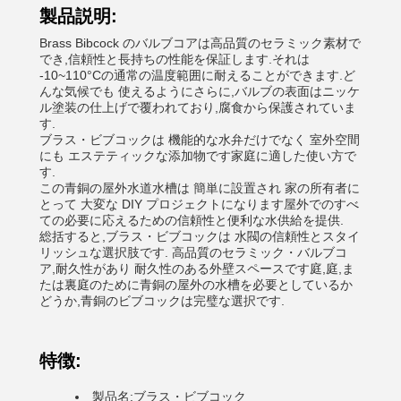
製品説明:
Brass Bibcock のバルブコアは高品質のセラミック素材で
でき,信頼性と長持ちの性能を保証します.それは
-10~110°Cの通常の温度範囲に耐えることができます.ど
んな気候でも 使えるようにさらに,バルブの表面はニッケ
ル塗装の仕上げで覆われており,腐食から保護されていま
す.
ブラス・ビブコックは 機能的な水弁だけでなく 室外空間
にも エステティックな添加物です家庭に適した使い方で
す.
この青銅の屋外水道水槽は 簡単に設置され 家の所有者に
とって 大変な DIY プロジェクトになります屋外でのすべ
ての必要に応えるための信頼性と便利な水供給を提供.
総括すると,ブラス・ビブコックは 水閥の信頼性とスタイ
リッシュな選択肢です. 高品質のセラミック・バルブコ
ア,耐久性があり 耐久性のある外壁スペースです庭,庭,ま
たは裏庭のために青銅の屋外の水槽を必要としているか
どうか,青銅のビブコックは完璧な選択です.
特徴:
製品名:ブラス・ビブコック