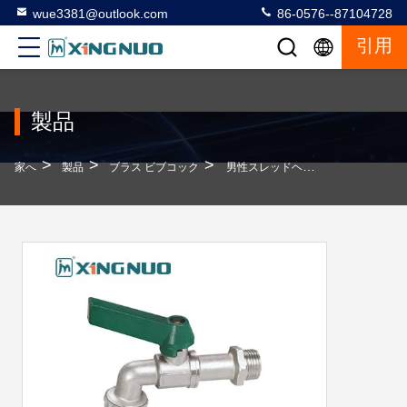
wue3381@outlook.com
86-0576--87104728
引用
製品
>
>
>
家へ
製品
ブラス ビブコック
男性スレッドヘックスホースビブカックタップ ストレートハンドルとニッケル付銅レバービブコック