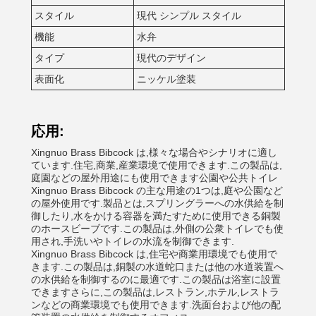
スタイル
現代 シンプル スタイル
機能
水弁
タイプ
現代のデザイン
表面化
ニッケル塗装
応用:
Xingnuo Brass Bibcock は,様々な場合やシナリオに適し
ています.住宅,商業,産業環境で使用できます.この製品は,
庭園などの屋外用途にも使用できます公園や公共トイレ
Xingnuo Brass Bibcock の主な用途の1つは,庭や公園など
の屋外使用です.製品とは,スプリングラーへの水供給を制
御したり,水をかける容器を満たすために使用できる銅製
のホースビーブです.この製品は,外側の公衆トイレでも使
用され,手洗いやトイレの水流を制御できます.
Xingnuo Brass Bibcock は,住宅や商業用環境でも使用で
きます.この製品は,銅製の水道蛇口または他の水道装置へ
の水供給を制御するのに最適です.この製品は浴室に設置
できますさらに,この製品は,レストラン,ホテル,レストラ
ンなどの商業環境でも使用できます.洗面台および他の配