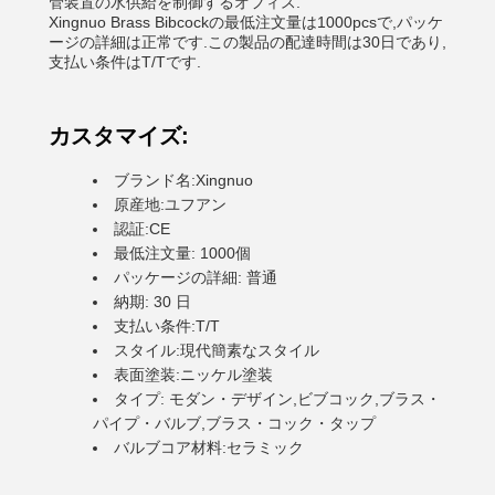
管装置の水供給を制御するオフィス.
Xingnuo Brass Bibcockの最低注文量は1000pcsで,パッケ
ージの詳細は正常です.この製品の配達時間は30日であり,
支払い条件はT/Tです.
カスタマイズ:
ブランド名:Xingnuo
原産地:ユフアン
認証:CE
最低注文量: 1000個
パッケージの詳細: 普通
納期: 30 日
支払い条件:T/T
スタイル:現代簡素なスタイル
表面塗装:ニッケル塗装
タイプ: モダン・デザイン,ビブコック,ブラス・
パイプ・バルブ,ブラス・コック・タップ
バルブコア材料:セラミック