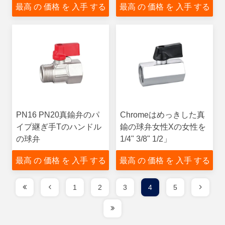
最高 の 価格 を 入手 する
最高 の 価格 を 入手 する
PN16 PN20真鍮弁のパ
Chromeはめっきした真
イプ継ぎ手Tのハンドル
鍮の球弁女性Xの女性を
の球弁
1/4" 3/8" 1/2」
最高 の 価格 を 入手 する
最高 の 価格 を 入手 する
1
2
3
4
5