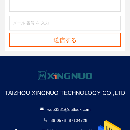
送信する
TAIZHOU XINGNUO TECHNOLOGY CO.,LTD
wue3381@outlook.com
86-0576--87104728