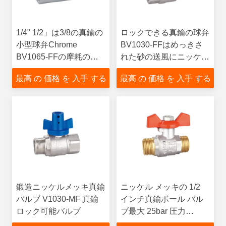
1/4" 1/2」は3/8の真鍮の
ロックできる真鍮の球弁
小型球弁Chrome
BV1030-FFはめっきさ
BV1065-FFの摩耗の抵
れた砂の送風にニッケル
抗をめっきした
を被せる
最高 の 価格 を 入手 する
最高 の 価格 を 入手 する
鍛造ニッケルメッキ真鍮
ニッケル メッキの 1/2
バルブ V1030-MF 真鍮
インチ真鍮ボール バル
ロック可能バルブ
ブ最大 25bar 圧力
BV1032-MM