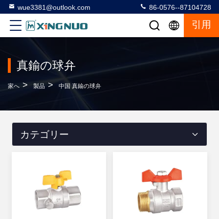
wue3381@outlook.com
86-0576--87104728
引用
真鍮の球弁
>
>
家へ
製品
中国 真鍮の球弁
カテゴリー