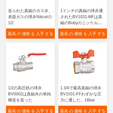
造られた真鍮のガス弁、
1インチの真鍮の球弁通
表面ガスの球弁Nikcelの
されたBV1031-MFは真
1/2
鍮のBobyのニッケルの
表面を造った
最高 の 価格 を 入手 する
最高 の 価格 を 入手 する
1/2の高圧鉄の球弁
1 3/4で最高真鍮の球弁
BV0002は真鍮弁の単純
BV1031-FFわずかな圧
構造を造った
力に通した。16bar
最高 の 価格 を 入手 する
最高 の 価格 を 入手 する